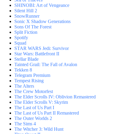
SHINOBI: Art of Vengeance
Silent Hill 2
SnowRunner
Sonic X Shadow Generations
Sons Of The Forest
Split Fiction
Spotify
Squad
STAR WARS Jedi: Survivor
Star Wars: Battlefront II
Stellar Blade
Tainted Grail: The Fall of Avalon
Tekken 8
Telegram Premium
Tempest Rising
The Alters
The Crew Motorfest
The Elder Scrolls IV: Oblivion Remastered
The Elder Scrolls V: Skyrim
The Last of Us Part I
The Last of Us Part II Remastered
The Outer Worlds 2
The Sims 4
The Witcher 3: Wild Hunt