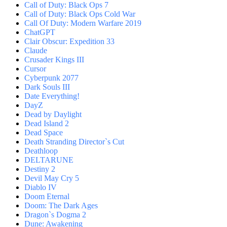
Call of Duty: Black Ops 7
Call of Duty: Black Ops Cold War
Call Of Duty: Modern Warfare 2019
ChatGPT
Clair Obscur: Expedition 33
Claude
Crusader Kings III
Cursor
Cyberpunk 2077
Dark Souls III
Date Everything!
DayZ
Dead by Daylight
Dead Island 2
Dead Space
Death Stranding Director`s Cut
Deathloop
DELTARUNE
Destiny 2
Devil May Cry 5
Diablo IV
Doom Eternal
Doom: The Dark Ages
Dragon`s Dogma 2
Dune: Awakening