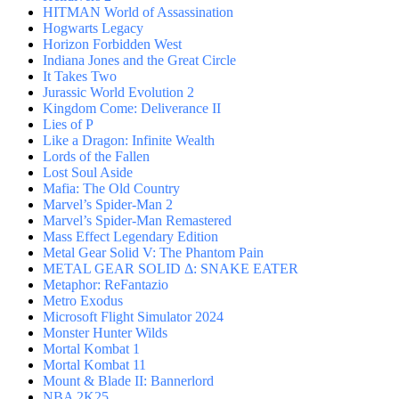
HITMAN World of Assassination
Hogwarts Legacy
Horizon Forbidden West
Indiana Jones and the Great Circle
It Takes Two
Jurassic World Evolution 2
Kingdom Come: Deliverance II
Lies of P
Like a Dragon: Infinite Wealth
Lords of the Fallen
Lost Soul Aside
Mafia: The Old Country
Marvel’s Spider-Man 2
Marvel’s Spider-Man Remastered
Mass Effect Legendary Edition
Metal Gear Solid V: The Phantom Pain
METAL GEAR SOLID Δ: SNAKE EATER
Metaphor: ReFantazio
Metro Exodus
Microsoft Flight Simulator 2024
Monster Hunter Wilds
Mortal Kombat 1
Mortal Kombat 11
Mount & Blade II: Bannerlord
NBA 2K25