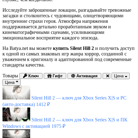
Исследуйте заброшенные локации, разгадывайте тревожные
загадки и столкнитесь с чудовищами, олицетворяющими
внутренние страхи героя. Атмосфера напряжения
поддерживается детально проработанным звуком и
кинематографичными сценами, усиливающими
эмоциональное восприятие каждого эпизода.
На Batya.net вы можете
купить Silent Hill 2
и получить доступ
к одной из самых знаковых игр жанра хоррор, созданной с
уважением к оригиналу и адаптированной под современные
стандарты качества.
Товары
Ключ
Гифт
Активация
Цена
Цена
Silent Hill 2 — ключ для Xbox Series X|S и PC
(авто-доставка)
1412 ₽
Silent Hill 2 — ключ для Xbox Series X|S и ПК
Windows с активацией
1975 ₽