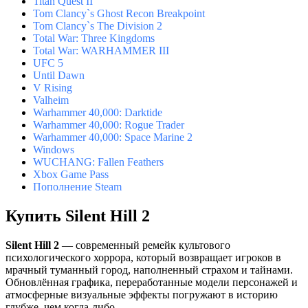
Titan Quest II
Tom Clancy`s Ghost Recon Breakpoint
Tom Clancy`s The Division 2
Total War: Three Kingdoms
Total War: WARHAMMER III
UFC 5
Until Dawn
V Rising
Valheim
Warhammer 40,000: Darktide
Warhammer 40,000: Rogue Trader
Warhammer 40,000: Space Marine 2
Windows
WUCHANG: Fallen Feathers
Xbox Game Pass
Пополнение Steam
Купить Silent Hill 2
Silent Hill 2
— современный ремейк культового
психологического хоррора, который возвращает игроков в
мрачный туманный город, наполненный страхом и тайнами.
Обновлённая графика, переработанные модели персонажей и
атмосферные визуальные эффекты погружают в историю
глубже, чем когда-либо.