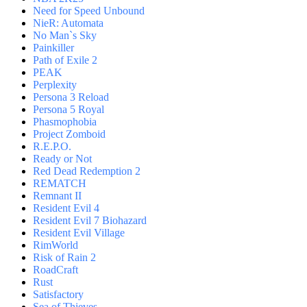
Need for Speed Unbound
NieR: Automata
No Man`s Sky
Painkiller
Path of Exile 2
PEAK
Perplexity
Persona 3 Reload
Persona 5 Royal
Phasmophobia
Project Zomboid
R.E.P.O.
Ready or Not
Red Dead Redemption 2
REMATCH
Remnant II
Resident Evil 4
Resident Evil 7 Biohazard
Resident Evil Village
RimWorld
Risk of Rain 2
RoadCraft
Rust
Satisfactory
Sea of Thieves