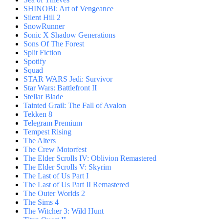
SHINOBI: Art of Vengeance
Silent Hill 2
SnowRunner
Sonic X Shadow Generations
Sons Of The Forest
Split Fiction
Spotify
Squad
STAR WARS Jedi: Survivor
Star Wars: Battlefront II
Stellar Blade
Tainted Grail: The Fall of Avalon
Tekken 8
Telegram Premium
Tempest Rising
The Alters
The Crew Motorfest
The Elder Scrolls IV: Oblivion Remastered
The Elder Scrolls V: Skyrim
The Last of Us Part I
The Last of Us Part II Remastered
The Outer Worlds 2
The Sims 4
The Witcher 3: Wild Hunt