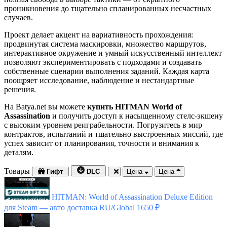
проникновения до тщательно спланированных несчастных
случаев.
Проект делает акцент на вариативность прохождения:
продвинутая система маскировки, множество маршрутов,
интерактивное окружение и умный искусственный интеллект
позволяют экспериментировать с подходами и создавать
собственные сценарии выполнения заданий. Каждая карта
поощряет исследование, наблюдение и нестандартные
решения.
На Batya.net вы можете
купить HITMAN World of
Assassination
и получить доступ к насыщенному стелс-экшену
с высоким уровнем реиграбельности. Погрузитесь в мир
контрактов, испытаний и тщательно выстроенных миссий, где
успех зависит от планирования, точности и внимания к
деталям.
Товары
Гифт
DLC
Цена
Цена
HITMAN: World of Assassination Deluxe Edition
для Steam — авто доставка RU/Global
1650 ₽