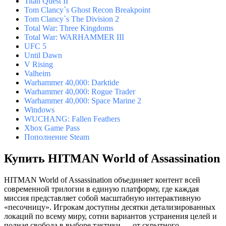
Titan Quest II
Tom Clancy`s Ghost Recon Breakpoint
Tom Clancy`s The Division 2
Total War: Three Kingdoms
Total War: WARHAMMER III
UFC 5
Until Dawn
V Rising
Valheim
Warhammer 40,000: Darktide
Warhammer 40,000: Rogue Trader
Warhammer 40,000: Space Marine 2
Windows
WUCHANG: Fallen Feathers
Xbox Game Pass
Пополнение Steam
Купить HITMAN World of Assassination
HITMAN World of Assassination объединяет контент всей
современной трилогии в единую платформу, где каждая
миссия представляет собой масштабную интерактивную
«песочницу». Игрокам доступны десятки детализированных
локаций по всему миру, сотни вариантов устранения целей и
полная свобода в выборе тактики — от скрытного