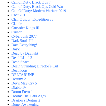
Call of Duty: Black Ops 7
Call of Duty: Black Ops Cold War
Call Of Duty: Modern Warfare 2019
ChatGPT
Clair Obscur: Expedition 33
Claude
Crusader Kings III
Cursor
Cyberpunk 2077
Dark Souls III
Date Everything!
DayZ
Dead by Daylight
Dead Island 2
Dead Space
Death Stranding Director`s Cut
Deathloop
DELTARUNE
Destiny 2
Devil May Cry 5
Diablo IV
Doom Eternal
Doom: The Dark Ages
Dragon`s Dogma 2
Dune: Awakening