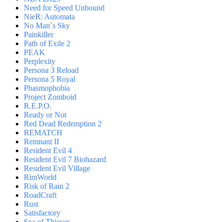
Need for Speed Unbound
NieR: Automata
No Man`s Sky
Painkiller
Path of Exile 2
PEAK
Perplexity
Persona 3 Reload
Persona 5 Royal
Phasmophobia
Project Zomboid
R.E.P.O.
Ready or Not
Red Dead Redemption 2
REMATCH
Remnant II
Resident Evil 4
Resident Evil 7 Biohazard
Resident Evil Village
RimWorld
Risk of Rain 2
RoadCraft
Rust
Satisfactory
Sea of Thieves