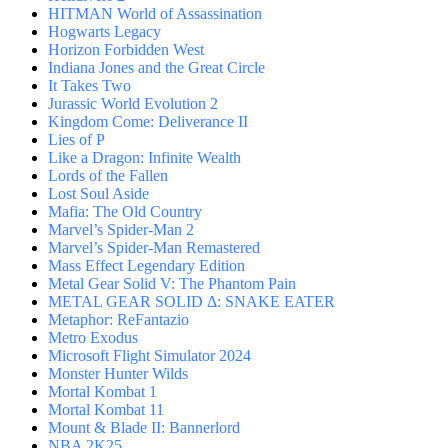
HITMAN World of Assassination
Hogwarts Legacy
Horizon Forbidden West
Indiana Jones and the Great Circle
It Takes Two
Jurassic World Evolution 2
Kingdom Come: Deliverance II
Lies of P
Like a Dragon: Infinite Wealth
Lords of the Fallen
Lost Soul Aside
Mafia: The Old Country
Marvel’s Spider-Man 2
Marvel’s Spider-Man Remastered
Mass Effect Legendary Edition
Metal Gear Solid V: The Phantom Pain
METAL GEAR SOLID Δ: SNAKE EATER
Metaphor: ReFantazio
Metro Exodus
Microsoft Flight Simulator 2024
Monster Hunter Wilds
Mortal Kombat 1
Mortal Kombat 11
Mount & Blade II: Bannerlord
NBA 2K25