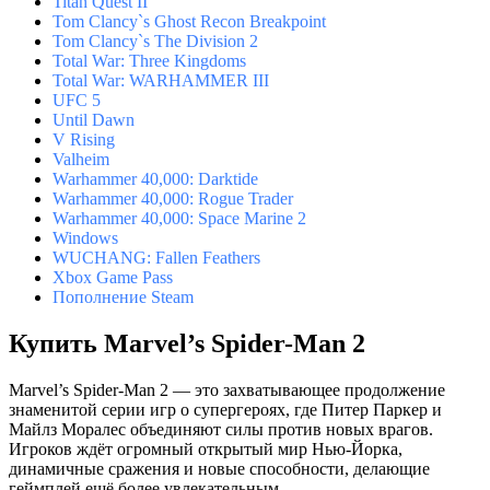
Titan Quest II
Tom Clancy`s Ghost Recon Breakpoint
Tom Clancy`s The Division 2
Total War: Three Kingdoms
Total War: WARHAMMER III
UFC 5
Until Dawn
V Rising
Valheim
Warhammer 40,000: Darktide
Warhammer 40,000: Rogue Trader
Warhammer 40,000: Space Marine 2
Windows
WUCHANG: Fallen Feathers
Xbox Game Pass
Пополнение Steam
Купить Marvel’s Spider-Man 2
Marvel’s Spider-Man 2 — это захватывающее продолжение
знаменитой серии игр о супергероях, где Питер Паркер и
Майлз Моралес объединяют силы против новых врагов.
Игроков ждёт огромный открытый мир Нью-Йорка,
динамичные сражения и новые способности, делающие
геймплей ещё более увлекательным.