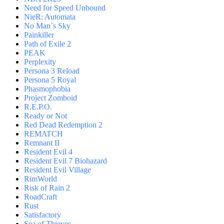
Need for Speed Unbound
NieR: Automata
No Man`s Sky
Painkiller
Path of Exile 2
PEAK
Perplexity
Persona 3 Reload
Persona 5 Royal
Phasmophobia
Project Zomboid
R.E.P.O.
Ready or Not
Red Dead Redemption 2
REMATCH
Remnant II
Resident Evil 4
Resident Evil 7 Biohazard
Resident Evil Village
RimWorld
Risk of Rain 2
RoadCraft
Rust
Satisfactory
Sea of Thieves