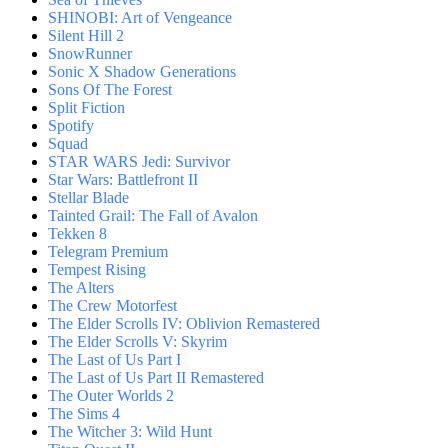
SHINOBI: Art of Vengeance
Silent Hill 2
SnowRunner
Sonic X Shadow Generations
Sons Of The Forest
Split Fiction
Spotify
Squad
STAR WARS Jedi: Survivor
Star Wars: Battlefront II
Stellar Blade
Tainted Grail: The Fall of Avalon
Tekken 8
Telegram Premium
Tempest Rising
The Alters
The Crew Motorfest
The Elder Scrolls IV: Oblivion Remastered
The Elder Scrolls V: Skyrim
The Last of Us Part I
The Last of Us Part II Remastered
The Outer Worlds 2
The Sims 4
The Witcher 3: Wild Hunt