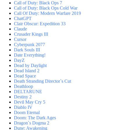
Call of Duty: Black Ops 7
Call of Duty: Black Ops Cold War
Call Of Duty: Modern Warfare 2019
ChatGPT
Clair Obscur: Expedition 33
Claude
Crusader Kings III
Cursor
Cyberpunk 2077
Dark Souls III
Date Everything!
DayZ
Dead by Daylight
Dead Island 2
Dead Space
Death Stranding Director`s Cut
Deathloop
DELTARUNE
Destiny 2
Devil May Cry 5
Diablo IV
Doom Eternal
Doom: The Dark Ages
Dragon`s Dogma 2
Dune: Awakening