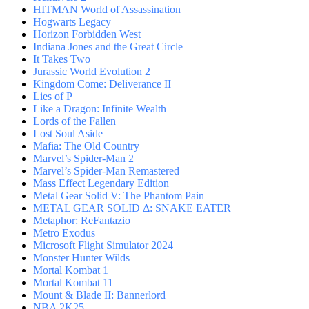
HITMAN World of Assassination
Hogwarts Legacy
Horizon Forbidden West
Indiana Jones and the Great Circle
It Takes Two
Jurassic World Evolution 2
Kingdom Come: Deliverance II
Lies of P
Like a Dragon: Infinite Wealth
Lords of the Fallen
Lost Soul Aside
Mafia: The Old Country
Marvel’s Spider-Man 2
Marvel’s Spider-Man Remastered
Mass Effect Legendary Edition
Metal Gear Solid V: The Phantom Pain
METAL GEAR SOLID Δ: SNAKE EATER
Metaphor: ReFantazio
Metro Exodus
Microsoft Flight Simulator 2024
Monster Hunter Wilds
Mortal Kombat 1
Mortal Kombat 11
Mount & Blade II: Bannerlord
NBA 2K25