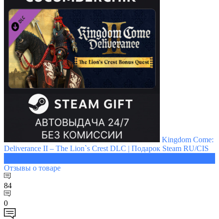
Kingdom Come:
Deliverance II – The Lion`s Crest DLC | Подарок Steam RU/CIS
385 ₽
Отзывы
о товаре
84
0