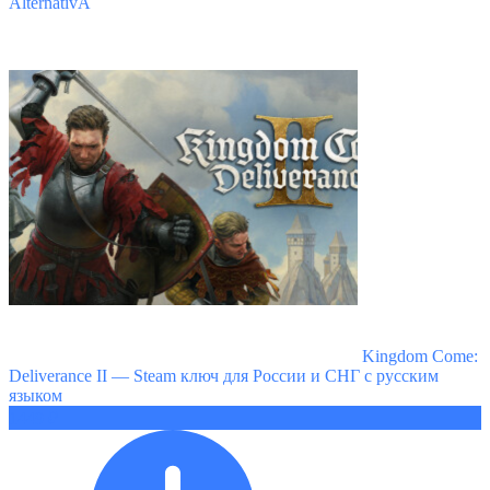
AlternativA
Kingdom Come:
Deliverance II — Steam ключ для России и СНГ с русским
языком
1449 ₽