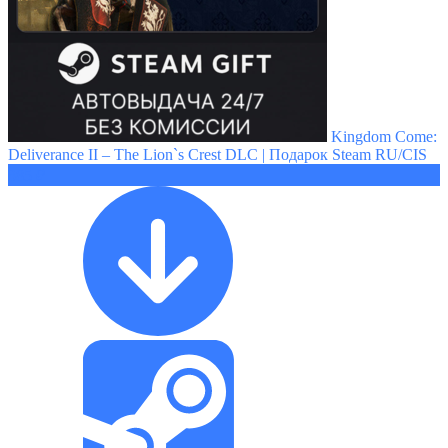
Kingdom Come:
Deliverance II – The Lion`s Crest DLC | Подарок Steam RU/CIS
385 ₽