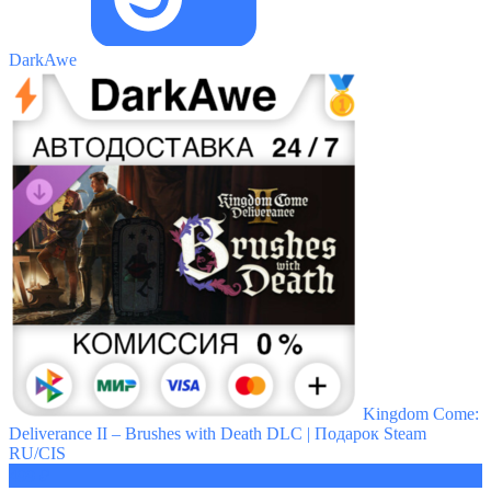
DarkAwe
Kingdom Come:
Deliverance II – Brushes with Death DLC | Подарок Steam
RU/CIS
499 ₽