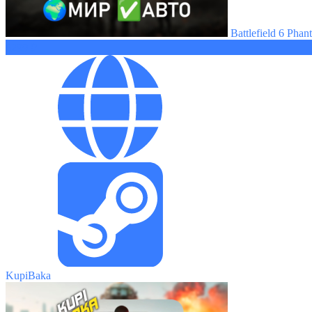
Battlefield 6 Pha
6299 ₽
KupiBaka