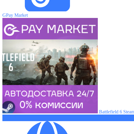
GPay Market
Battlefield 6 Ste
6599 ₽