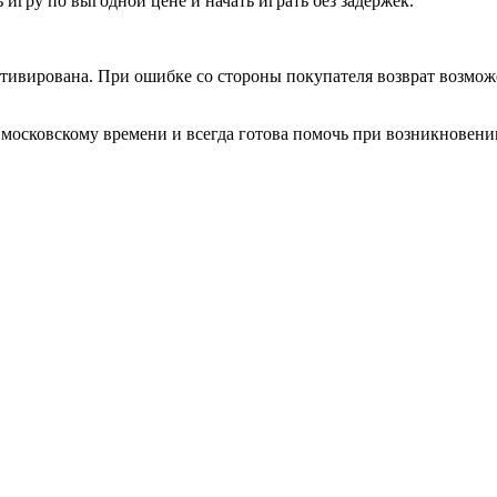
ь игру по выгодной цене и начать играть без задержек.
активирована. При ошибке со стороны покупателя возврат возм
о московскому времени и всегда готова помочь при возникновени