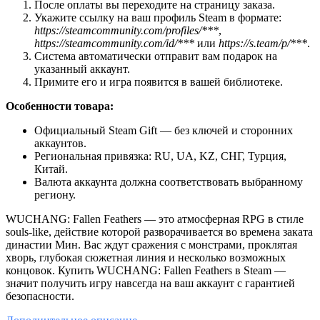
После оплаты вы переходите на страницу заказа.
Укажите ссылку на ваш профиль Steam в формате:
https://steamcommunity.com/profiles/***
,
https://steamcommunity.com/id/***
или
https://s.team/p/***
.
Система автоматически отправит вам подарок на
указанный аккаунт.
Примите его и игра появится в вашей библиотеке.
Особенности товара:
Официальный Steam Gift — без ключей и сторонних
аккаунтов.
Региональная привязка: RU, UA, KZ, СНГ, Турция,
Китай.
Валюта аккаунта должна соответствовать выбранному
региону.
WUCHANG: Fallen Feathers — это атмосферная RPG в стиле
souls-like, действие которой разворачивается во времена заката
династии Мин. Вас ждут сражения с монстрами, проклятая
хворь, глубокая сюжетная линия и несколько возможных
концовок. Купить WUCHANG: Fallen Feathers в Steam —
значит получить игру навсегда на ваш аккаунт с гарантией
безопасности.