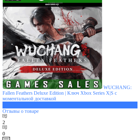
WUCHANG:
Fallen Feathers Deluxe Edition | Ключ Xbox Series X|S с
моментальной доставкой
3056 ₽
Отзывы
о товаре
2
0