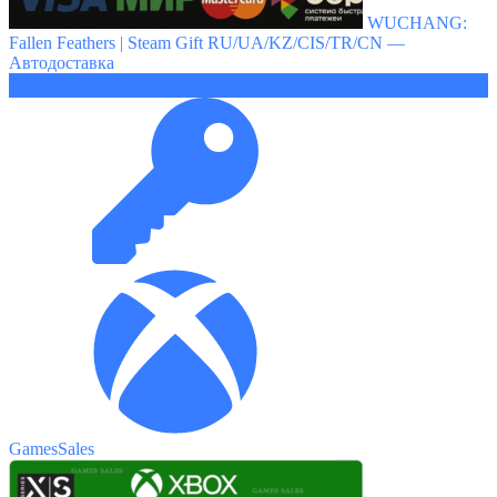
WUCHANG:
Fallen Feathers | Steam Gift RU/UA/KZ/CIS/TR/CN —
Автодоставка
2479 ₽
GamesSales