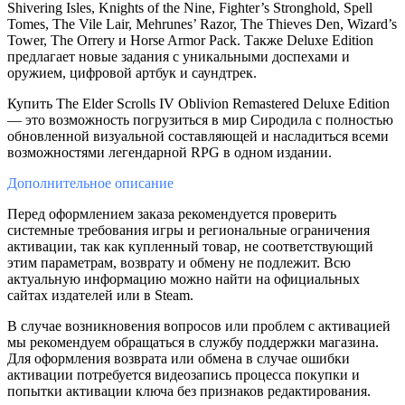
Shivering Isles, Knights of the Nine, Fighter’s Stronghold, Spell
Tomes, The Vile Lair, Mehrunes’ Razor, The Thieves Den, Wizard’s
Tower, The Orrery и Horse Armor Pack. Также Deluxe Edition
предлагает новые задания с уникальными доспехами и
оружием, цифровой артбук и саундтрек.
Купить The Elder Scrolls IV Oblivion Remastered Deluxe Edition
— это возможность погрузиться в мир Сиродила с полностью
обновленной визуальной составляющей и насладиться всеми
возможностями легендарной RPG в одном издании.
Дополнительное
описание
Перед оформлением заказа рекомендуется проверить
системные требования игры и региональные ограничения
активации, так как купленный товар, не соответствующий
этим параметрам, возврату и обмену не подлежит. Всю
актуальную информацию можно найти на официальных
сайтах издателей или в Steam.
В случае возникновения вопросов или проблем с активацией
мы рекомендуем обращаться в службу поддержки магазина.
Для оформления возврата или обмена в случае ошибки
активации потребуется видеозапись процесса покупки и
попытки активации ключа без признаков редактирования.