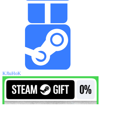
KJluHoK