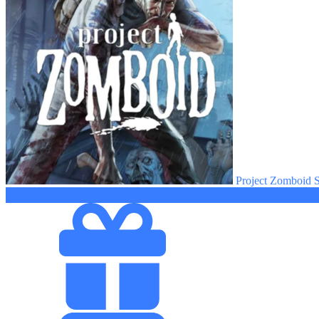
Project Zomboid 
425 ₽