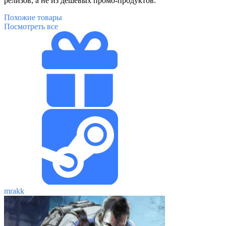
релизов, а не из дешёвых промо-продуктов.
Похожие
товары
Посмотреть все
mrakk