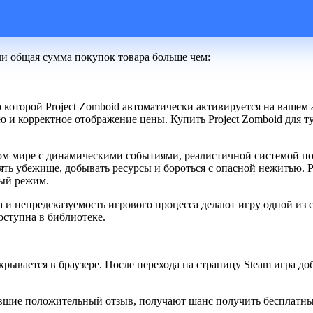
ли общая сумма покупок товара больше чем:
 которой Project Zomboid автоматически активируется на вашем а
 и корректное отображение цены. Купить Project Zomboid для 
ытом мире с динамическими событиями, реалистичной системой п
ть убежище, добывать ресурсы и бороться с опасной нежитью. P
ый режим.
а и непредсказуемость игрового процесса делают игру одной из 
оступна в библиотеке.
рывается в браузере. После перехода на страницу Steam игра до
вшие положительный отзыв, получают шанс получить бесплатны