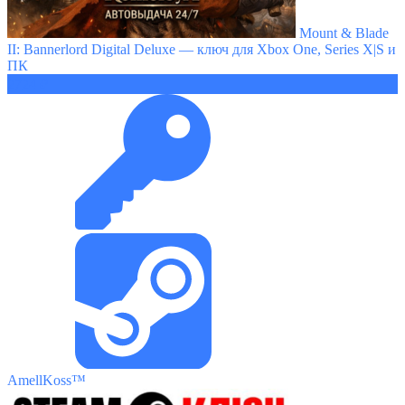
Mount & Blade
II: Bannerlord Digital Deluxe — ключ для Xbox One, Series X|S и
ПК
2724 ₽
AmellKoss™