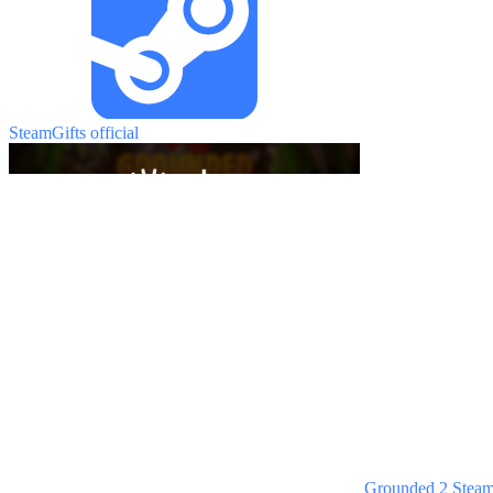
SteamGifts official
Grounded 2 Steam