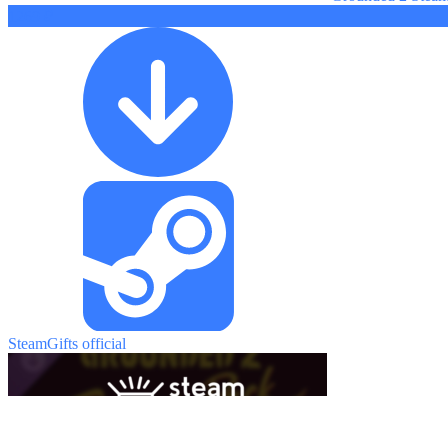
1269 ₽
SteamGifts official