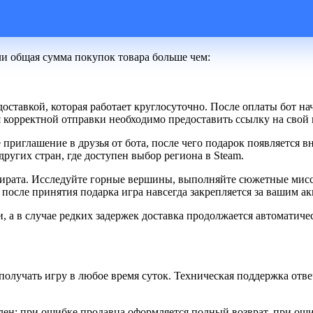
ли общая сумма покупок товара больше чем:
доставкой, которая работает круглосуточно. После оплаты бот на
ля корректной отправки необходимо предоставить ссылку на сво
риглашение в друзья от бота, после чего подарок появляется вн
ругих стран, где доступен выбор региона в Steam.
ирата. Исследуйте горные вершины, выполняйте сюжетные мисси
осле принятия подарка игра навсегда закрепляется за вашим ак
 а в случае редких задержек доставка продолжается автоматиче
 получать игру в любое время суток. Техническая поддержка отве
авлен: при ошибке продавца оформляется полный возврат, при ош