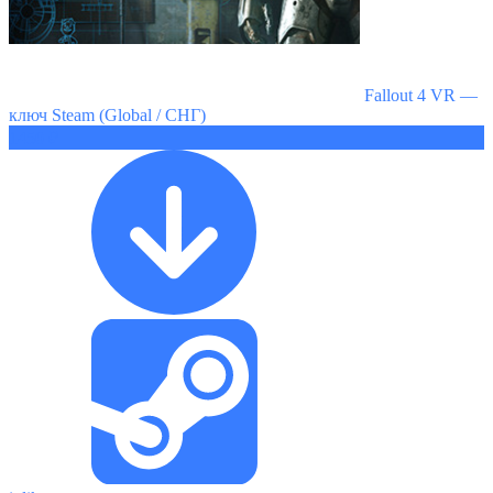
Fallout 4 VR —
ключ Steam (Global / СНГ)
1450 ₽