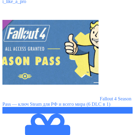
i_like_a_pro
Fallout 4 Season
Pass — ключ Steam для РФ и всего мира (6 DLC в 1)
1040 ₽