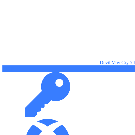
Devil May Cry 5
299 ₽