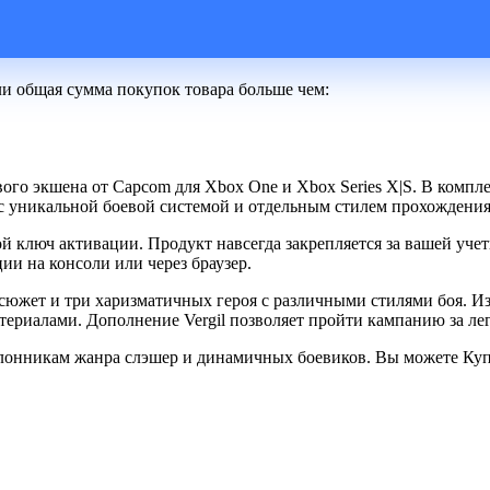
ли общая сумма покупок товара больше чем:
вого экшена от Capcom для Xbox One и Xbox Series X|S. В компл
с уникальной боевой системой и отдельным стилем прохождения
ключ активации. Продукт навсегда закрепляется за вашей учетн
ии на консоли или через браузер.
сюжет и три харизматичных героя с различными стилями боя. И
риалами. Дополнение Vergil позволяет пройти кампанию за лег
клонникам жанра слэшер и динамичных боевиков. Вы можете Купит