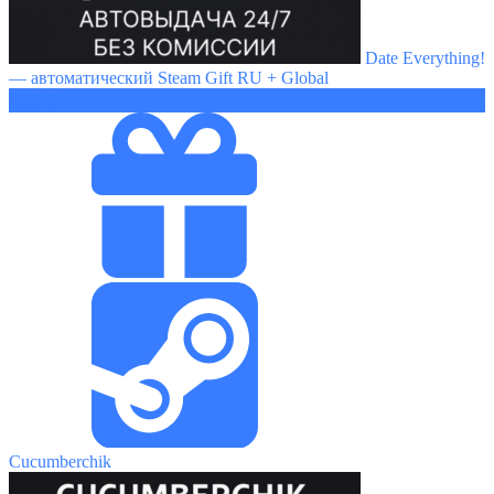
Date Everything!
— автоматический Steam Gift RU + Global
1692 ₽
Cucumberchik