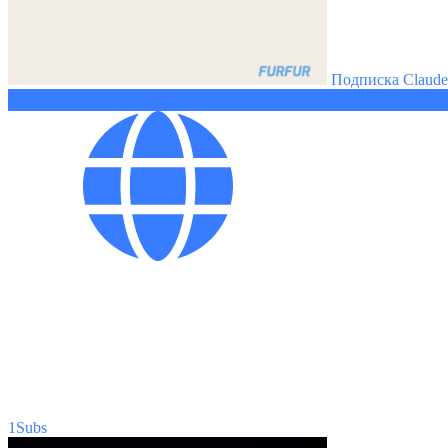
Подписка Claud
2186 ₽
1Subs