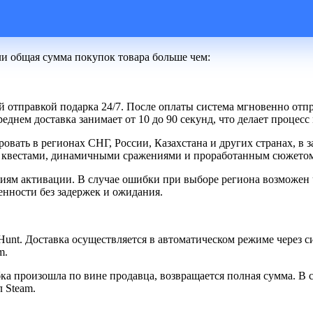
ли общая сумма покупок товара больше чем:
ой отправкой подарка 24/7. После оплаты система мгновенно отпр
реднем доставка занимает от 10 до 90 секунд, что делает проце
овать в регионах СНГ, России, Казахстана и других странах, в з
м квестами, динамичными сражениями и проработанным сюжето
виям активации. В случае ошибки при выборе региона возможен 
нности без задержек и ожидания.
d Hunt. Доставка осуществляется в автоматическом режиме через 
m.
ка произошла по вине продавца, возвращается полная сумма. В 
 Steam.