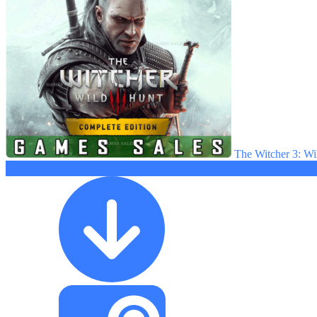
The Witcher 3: W
586 ₽