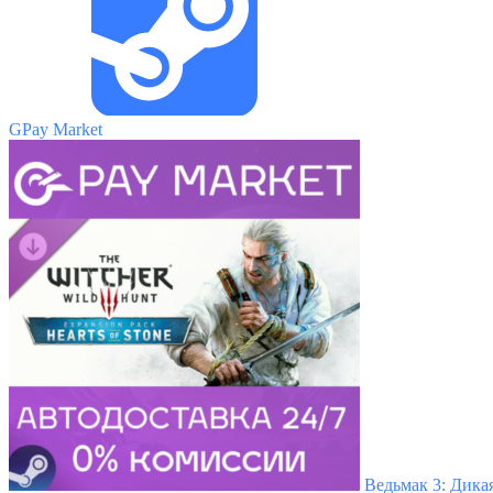
GPay Market
Ведьмак 3: Дика