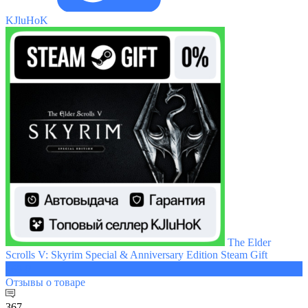
KJluHoK
The Elder
Scrolls V: Skyrim Special & Anniversary Edition Steam Gift
469 ₽
Отзывы
о товаре
367