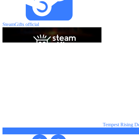
SteamGifts official
Tempest Rising D
2679 ₽