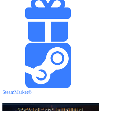
SteamMarket®