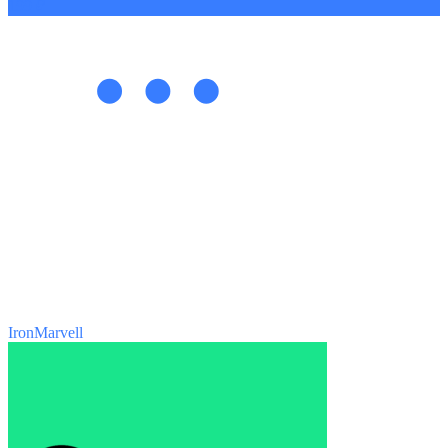
199 ₽
IronMarvell