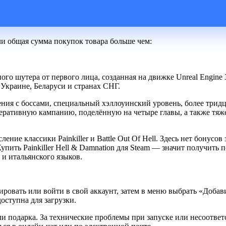
ли общая сумма покупок товара больше чем:
рного шутера от первого лица, созданная на движке Unreal Engi
 Украине, Беларуси и странах СНГ.
ения с боссами, специальный хэллоуинский уровень, более трид
еративную кампанию, поделённую на четыре главы, а также тяж
сление классики Painkiller и Battle Out Of Hell. Здесь нет бонус
пить Painkiller Hell & Damnation для Steam — значит получить
 и итальянского языков.
ировать или войти в свой аккаунт, затем в меню выбрать «Доба
оступна для загрузки.
ли подарка. За технические проблемы при запуске или несоотве