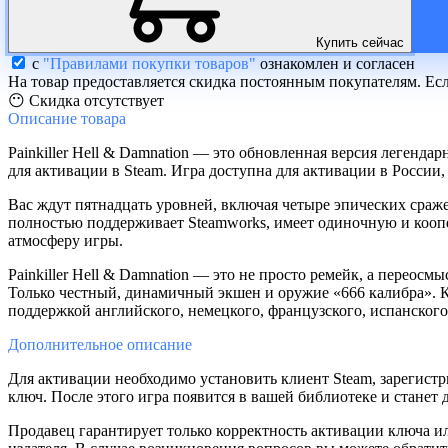
Купить сейчас
с
"Правилами покупки товаров"
ознакомлен и согласен
На товар предоставляется скидка постоянным покупателям. Ес
😶 Скидка отсутствует
Описание
товара
Painkiller Hell & Damnation — это обновленная версия легенда
для активации в Steam. Игра доступна для активации в России,
Вас ждут пятнадцать уровней, включая четыре эпических сраж
полностью поддерживает Steamworks, имеет одиночную и кооп
атмосферу игры.
Painkiller Hell & Damnation — это не просто ремейк, а переосмы
Только честный, динамичный экшен и оружие «666 калибра». Ку
поддержкой английского, немецкого, французского, испанского
Дополнительное
описание
Для активации необходимо установить клиент Steam, зарегистр
ключ. После этого игра появится в вашей библиотеке и станет д
Продавец гарантирует только корректность активации ключа и