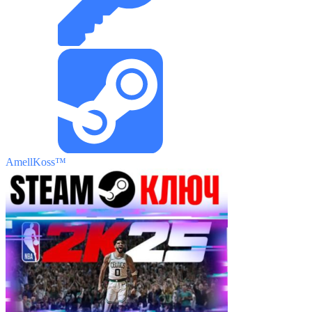
AmellKoss™