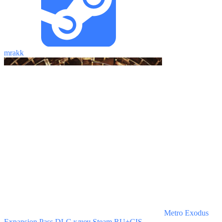
mrakk
Metro Exodus
Expansion Pass DLC ключ Steam RU+CIS