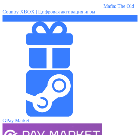
Mafia: The Old
Country XBOX | Цифровая активация игры
3499 ₽
GPay Market