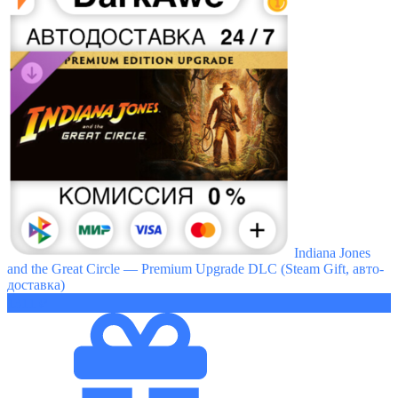
Indiana Jones
and the Great Circle — Premium Upgrade DLC (Steam Gift, авто-
доставка)
1311 ₽