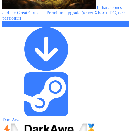
Indiana Jones
and the Great Circle — Premium Upgrade (ключ Xbox и PC, все
регионы)
1371 ₽
DarkAwe