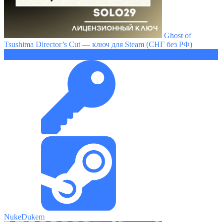
Ghost of
Tsushima Director’s Cut — ключ для Steam (СНГ без РФ)
2799 ₽
NukeDukem