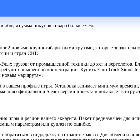
ли общая сумма покупок товара больше чем:
lator 2 новыми крупногабаритными грузами, которые значительн
ссии и стран СНГ.
жёлых грузов: от промышленной техники до яхт и вертолетов. 
ребуют повышенной концентрации. Купить Euro Truck Simulator 
к новым маршрутам.
м в вашем профиле игры. Установка занимает минимум времени, 
лько для официальной Steam-версии проекта и добавляет в игру
ия игры и регион вашего аккаунта. Пакет предназначен для испо
стемным параметрам или куплен по ошибке.
 обратиться в поддержку на странице заказа. Для обмена или в