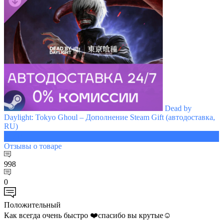
Dead by
Daylight: Tokyo Ghoul – Дополнение Steam Gift (автодоставка,
RU)
217 ₽
Отзывы
о товаре
998
0
Положительный
Как всегда очень быстро ❤️спасибо вы крутые☺️