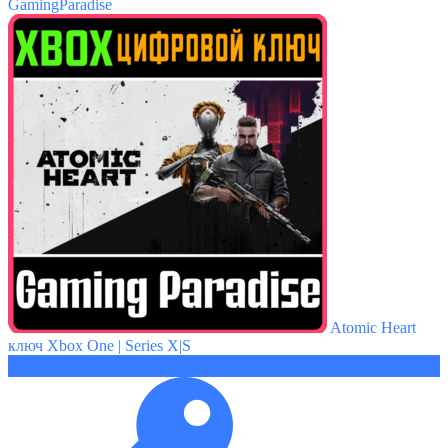
GamingParadise
Atomic Heart
ключ Xbox One | Series X|S
1371 ₽