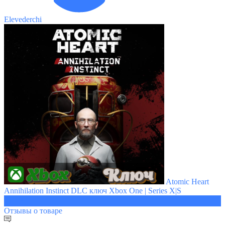
Elevederchi
Atomic Heart
Annihilation Instinct DLC ключ Xbox One | Series X|S
310 ₽
Отзывы
о товаре